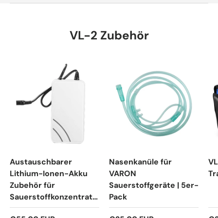
VL-2 Zubehör
Austauschbarer
Nasenkanüle für
VL
Lithium-Ionen-Akku
VARON
Tr
Zubehör für
Sauerstoffgeräte | 5er-
Sauerstoffkonzentrato
Pack
ren VL-1 / VL-2