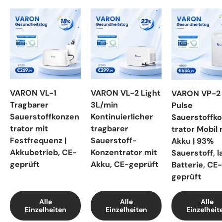
VARON VL-1
VARON VL-2 Light
VARON VP-2
Tragbarer
3L/min
Pulse
Sauerstoffkonzen
Kontinuierlicher
Sauerstoffk
trator mit
tragbarer
trator Mobil 
Festfrequenz |
Sauerstoff-
Akku | 93%
Akkubetrieb, CE-
Konzentrator mit
Sauerstoff, 
geprüft
Akku, CE-geprüft
Batterie, CE-
geprüft
Alle
Alle
Alle
Einzelheiten
Einzelheiten
Einzelheit