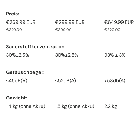
Eine Tabelle zum Vergleich von 3 Produkten
Preis
€269,99 EUR
€299,99 EUR
€649,99 EUR
€329,00
€390,00
€820,00
Sauerstoffkonzentration
30%±2.5%
30%±2.5%
93% ± 3%
Geräuschpegel
≤45dB(A)
≤52dB(A)
<58db(A)
Gewicht
1,4 kg (ohne Akku)
1,5 kg (ohne Akku)
2,2 kg