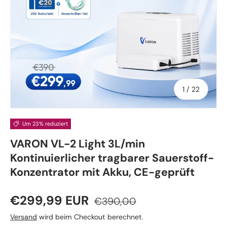
von
1
/
22
Um 23% reduziert
VARON VL-2 Light 3L/min
Kontinuierlicher tragbarer Sauerstoff-
Konzentrator mit Akku, CE-geprüft
€299,99 EUR
€390,00
Versand
wird beim Checkout berechnet.