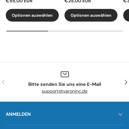
€55,00 EUR
€25,00 EUR
€3
Optionen auswählen
Optionen auswählen
Vorherige
Näc
Bitte senden Sie uns eine E-Mail
support@varoninc.de
ANMELDEN