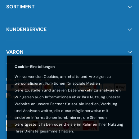
SORTIMENT
KUNDENSERVICE
VARON
Cookie-Einstellungen
Wir verwenden Cookies, um Inhalte und Anzeigen zu
Zahlungsmethoden
Unsere Bezahlarten:
personalisieren, Funktionen für soziale Medien
bereitzustellen und unseren Datenverkehr zu analysieren.
Wir geben auch Informationen über Ihre Nutzung unserer
Website an unsere Partner für soziale Medien, Werbung
und Analysen weiter, die diese möglicherweise mit
Unsere Partner:
anderen Informationen kombinieren, die Sie ihnen
bereitgestellt haben oder die sie im Rahmen Ihrer Nutzung
ihrer Dienste gesammelt haben.