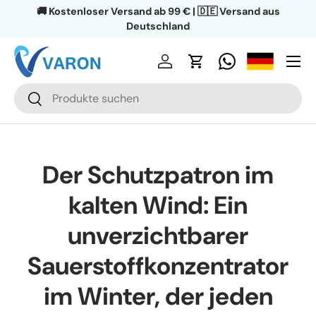
🔄 30 Tage Rückgaberecht | 🛡️ 1 Jahr Garantie
Direkt zum Inhalt
Menü
Einloggen
Einkaufswagen
Suchen
Suchen
Der Schutzpatron im
kalten Wind: Ein
unverzichtbarer
Sauerstoffkonzentrator
im Winter, der jeden