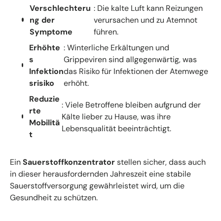
Verschlechteru
: Die kalte Luft kann Reizungen
ng der
verursachen und zu Atemnot
Symptome
führen.
Erhöhte
: Winterliche Erkältungen und
s
Grippeviren sind allgegenwärtig, was
Infektion
das Risiko für Infektionen der Atemwege
srisiko
erhöht.
Reduzie
: Viele Betroffene bleiben aufgrund der
rte
Kälte lieber zu Hause, was ihre
Mobilitä
Lebensqualität beeinträchtigt.
t
Ein
Sauerstoffkonzentrator
stellen sicher, dass auch
in dieser herausfordernden Jahreszeit eine stabile
Sauerstoffversorgung gewährleistet wird, um die
Gesundheit zu schützen.