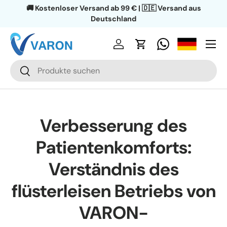
🚚 Kostenloser Versand ab 99 € | 🇩🇪 Versand aus
Direkt zum Inhalt
Deutschland
Menü
Einloggen
Einkaufswagen
Suchen
Suchen
Verbesserung des
Patientenkomforts:
Verständnis des
flüsterleisen Betriebs von
VARON-