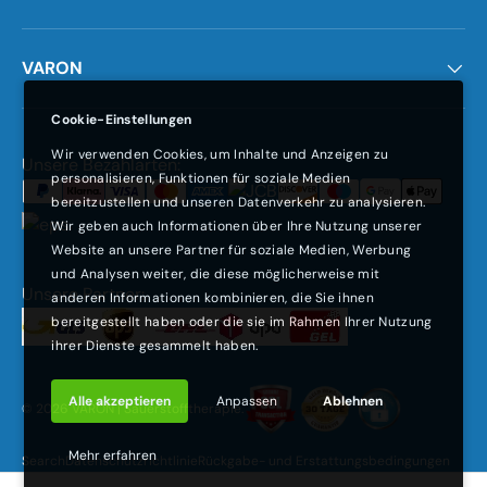
VARON
Cookie-Einstellungen
Wir verwenden Cookies, um Inhalte und Anzeigen zu
Zahlungsmethoden
Unsere Bezahlarten:
personalisieren, Funktionen für soziale Medien
bereitzustellen und unseren Datenverkehr zu analysieren.
Wir geben auch Informationen über Ihre Nutzung unserer
Website an unsere Partner für soziale Medien, Werbung
und Analysen weiter, die diese möglicherweise mit
Unsere Partner:
anderen Informationen kombinieren, die Sie ihnen
bereitgestellt haben oder die sie im Rahmen Ihrer Nutzung
ihrer Dienste gesammelt haben.
Alle akzeptieren
Anpassen
Ablehnen
© 2026
VARON | Sauerstofftherapie
.
Mehr erfahren
Search
Datenschutzrichtlinie
Rückgabe- und Erstattungsbedingungen
Nutzungsbedingungen
Versandbedingungen
Garantie