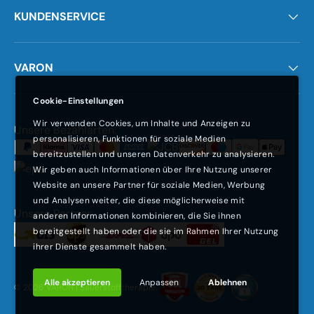
KUNDENSERVICE
VARON
Cookie-Einstellungen
Wir verwenden Cookies, um Inhalte und Anzeigen zu
Zahlungsmethoden
Unsere Bezahlarten:
personalisieren, Funktionen für soziale Medien
bereitzustellen und unseren Datenverkehr zu analysieren.
Wir geben auch Informationen über Ihre Nutzung unserer
Website an unsere Partner für soziale Medien, Werbung
und Analysen weiter, die diese möglicherweise mit
Unsere Partner:
anderen Informationen kombinieren, die Sie ihnen
bereitgestellt haben oder die sie im Rahmen Ihrer Nutzung
ihrer Dienste gesammelt haben.
Alle akzeptieren
Anpassen
Ablehnen
© 2026
VARON | Sauerstofftherapie
.