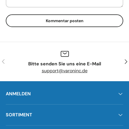
Kommentar posten
Vorherige
Näc
Bitte senden Sie uns eine E-Mail
support@varoninc.de
ANMELDEN
SORTIMENT