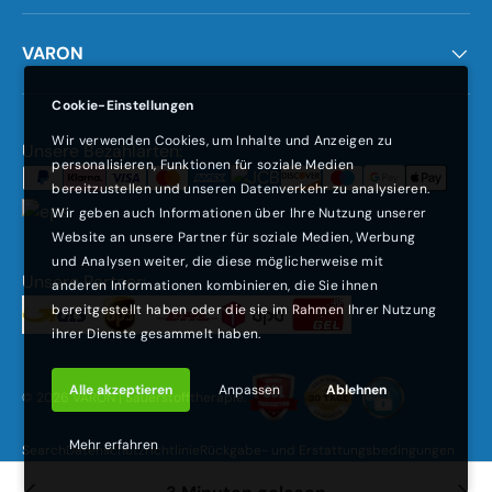
VARON
Cookie-Einstellungen
Wir verwenden Cookies, um Inhalte und Anzeigen zu
Zahlungsmethoden
Unsere Bezahlarten:
personalisieren, Funktionen für soziale Medien
bereitzustellen und unseren Datenverkehr zu analysieren.
Wir geben auch Informationen über Ihre Nutzung unserer
Website an unsere Partner für soziale Medien, Werbung
und Analysen weiter, die diese möglicherweise mit
Unsere Partner:
anderen Informationen kombinieren, die Sie ihnen
bereitgestellt haben oder die sie im Rahmen Ihrer Nutzung
ihrer Dienste gesammelt haben.
Alle akzeptieren
Anpassen
Ablehnen
© 2026
VARON | Sauerstofftherapie
.
Mehr erfahren
Search
Datenschutzrichtlinie
Rückgabe- und Erstattungsbedingungen
Nutzungsbedingungen
Versandbedingungen
Garantie