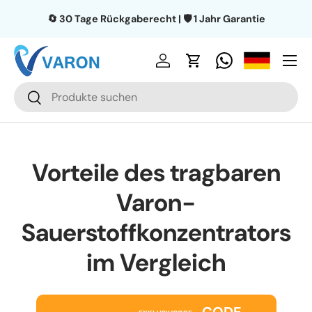
🔄 30 Tage Rückgaberecht | 🛡️ 1 Jahr Garantie
Direkt zum Inhalt
Menü
Einloggen
Einkaufswagen
Suchen
Suchen
Vorteile des tragbaren
Varon-
Sauerstoffkonzentrators
im Vergleich
CODE