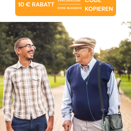
EXKLUSIVCODE
10 € RABATT
KOPIEREN
CODE: BLOGDE10