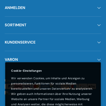
ANMELDEN
SORTIMENT
KUNDENSERVICE
VARON
Cookie-Einstellungen
Wir verwenden Cookies, um Inhalte und Anzeigen zu
Zahlungsmethoden
Unsere Bezahlarten:
personalisieren, Funktionen für soziale Medien
bereitzustellen und unseren Datenverkehr zu analysieren.
Wir geben auch Informationen über Ihre Nutzung unserer
Website an unsere Partner für soziale Medien, Werbung
und Analysen weiter, die diese möglicherweise mit