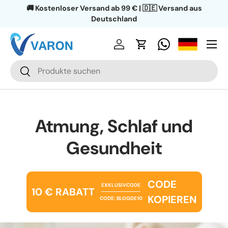
🚚 Kostenloser Versand ab 99 € | 🇩🇪 Versand aus
Direkt zum Inhalt
Deutschland
Menü
Einloggen
Einkaufswagen
Suchen
Suchen
Atmung, Schlaf und
Gesundheit
CODE
EXKLUSIVCODE
10 € RABATT
KOPIEREN
CODE: BLOGDE10