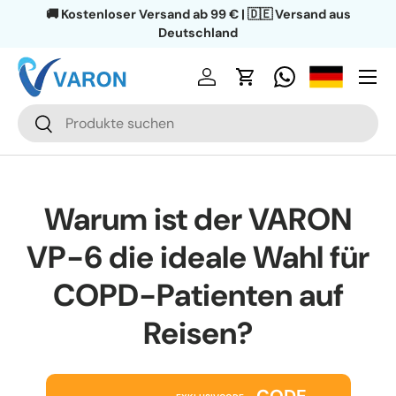
🔄 30 Tage Rückgaberecht | 🛡️ 1 Jahr Garantie
Direkt zum Inhalt
Menü
Einloggen
Einkaufswagen
Suchen
Suchen
Warum ist der VARON
VP-6 die ideale Wahl für
COPD-Patienten auf
Reisen?
CODE