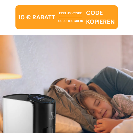
CODE
EXKLUSIVCODE
10 € RABATT
KOPIEREN
CODE: BLOGDE10