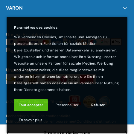
VARON
Paramètres des cookies
Moyens de paiement acceptés
Unsere Bezahlarten:
Wir verwenden Cookies, um Inhalte und Anzeigen zu
personalisieren, Funktionen für soziale Medien
bereitzustellen und unseren Datenverkehr zu analysieren.
Wir geben auch Informationen über Ihre Nutzung unserer
Website an unsere Partner für soziale Medien, Werbung
Unsere Partner:
und Analysen weiter, die diese möglicherweise mit
anderen Informationen kombinieren, die Sie ihnen
bereitgestellt haben oder die sie im Rahmen Ihrer Nutzung
ihrer Dienste gesammelt haben.
© 2026
VARON | Sauerstofftherapie
.
Tout accepter
Personnaliser
Refuser
Recherche
politique de confidentialité
En savoir plus
Politique de retour et de remboursement
Conditions d'utilisation
Conditions d'expédition
garantie
3 minute de lecture