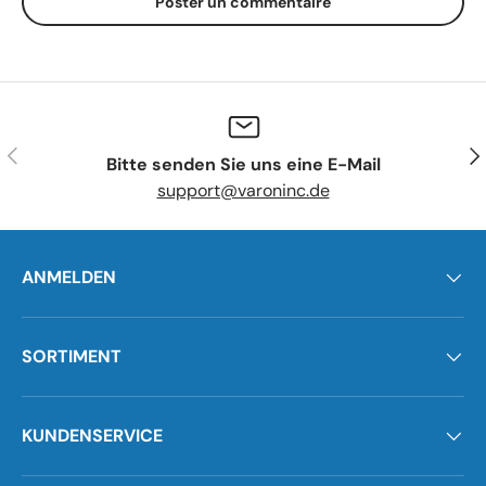
Poster un commentaire
Précédent
Sui
Bitte senden Sie uns eine E-Mail
support@varoninc.de
ANMELDEN
SORTIMENT
KUNDENSERVICE