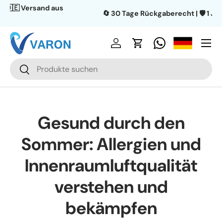
🔄 30 Tage Rückgaberecht | 🛡️ 1 Jahr Garantie
Aller au contenu
Menu
Se connecter
Panier
Recherche
Rechercher
Gesund durch den
Sommer: Allergien und
Innenraumluftqualität
verstehen und
bekämpfen