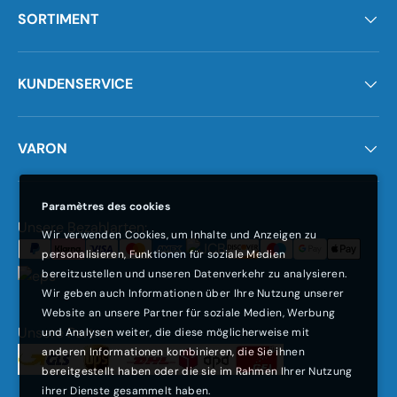
SORTIMENT
KUNDENSERVICE
VARON
Paramètres des cookies
Moyens de paiement acceptés
Unsere Bezahlarten:
Wir verwenden Cookies, um Inhalte und Anzeigen zu
personalisieren, Funktionen für soziale Medien
bereitzustellen und unseren Datenverkehr zu analysieren.
Wir geben auch Informationen über Ihre Nutzung unserer
Website an unsere Partner für soziale Medien, Werbung
Unsere Partner:
und Analysen weiter, die diese möglicherweise mit
anderen Informationen kombinieren, die Sie ihnen
bereitgestellt haben oder die sie im Rahmen Ihrer Nutzung
ihrer Dienste gesammelt haben.