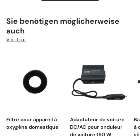
Sous-total:€0,00 EUR
Chargement...
Sie benötigen möglicherweise
auch
Voir tout
Filtre pour appareil à
Adaptateur de voiture
Ba
oxygène domestique
DC/AC pour onduleur
à 
de voiture 150 W
sé