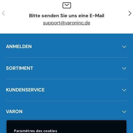
Précédent
Sui
Bitte senden Sie uns eine E-Mail
support@varoninc.de
ANMELDEN
SORTIMENT
KUNDENSERVICE
VARON
Paramètres des cookies