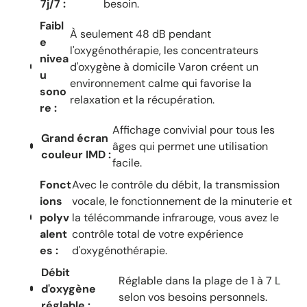
7j/7 :
besoin.
Faibl
À seulement 48 dB pendant
e
l'oxygénothérapie, les concentrateurs
nivea
d'oxygène à domicile Varon créent un
u
environnement calme qui favorise la
sono
relaxation et la récupération.
re :
Affichage convivial pour tous les
Grand écran
âges qui permet une utilisation
couleur IMD :
facile.
Fonct
Avec le contrôle du débit, la transmission
ions
vocale, le fonctionnement de la minuterie et
polyv
la télécommande infrarouge, vous avez le
alent
contrôle total de votre expérience
es :
d'oxygénothérapie.
Débit
Réglable dans la plage de 1 à 7 L
d'oxygène
selon vos besoins personnels.
réglable :