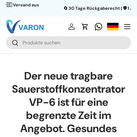
🔄 30 Tage Rückgaberecht | 🛡️ 1 Jahr Garantie
Aller au contenu
Menu
Se connecter
Panier
Recherche
Rechercher
Der neue tragbare
Sauerstoffkonzentrator
VP-6 ist für eine
begrenzte Zeit im
Angebot. Gesundes