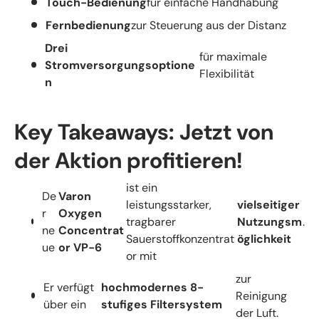
Touch-Bedienung
für einfache Handhabung
Fernbedienung
zur Steuerung aus der Distanz
Drei
für maximale
Stromversorgungsoptione
Flexibilität
n
Key Takeaways: Jetzt von
der Aktion profitieren!
ist ein
De
Varon
leistungsstarker,
vielseitiger
r
Oxygen
tragbarer
Nutzungsm
.
ne
Concentrat
Sauerstoffkonzentrat
öglichkeit
ue
or VP-6
or mit
zur
Er verfügt
hochmodernes 8-
Reinigung
über ein
stufiges Filtersystem
der Luft.