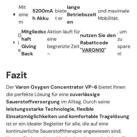
Mit
lange
5200mA
biete
und maximale
eine
Betriebszeit
h Akku
t er
Mobilität.
m
en
Mitgliedsc
Aktion läuft für
, um
D
nutzen Sie den
haft
eine
zu
i
Rabattcode
Giving
begrenzte Zeit
spare
e
"
VARON10
"
Back
–
n!
Fazit
Der
Varon Oxygen Concentrator VP-6
bietet Ihnen
die perfekte Lösung für eine
zuverlässige
Sauerstoffversorgung
im Alltag. Durch seine
leistungsstarke Technologie, flexible
Einsatzmöglichkeiten und komfortable Tragelösung
ist er ein idealer Begleiter für alle, die auf eine
kontinuierliche Sauerstofftherapie angewiesen sind.