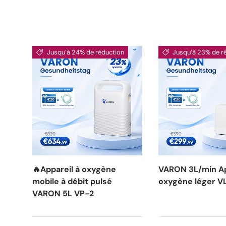
Jusqu’à 24% de réduction
Jusqu’à 23% de r
🔥Appareil à oxygène
VARON 3L/min Ap
mobile à débit pulsé
oxygène léger V
VARON 5L VP-2