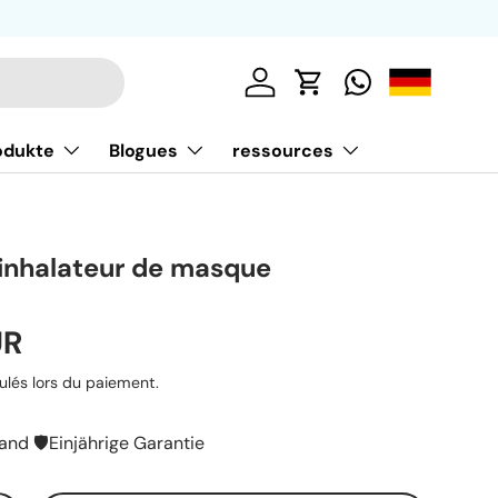
Se connecter
Panier
odukte
Blogues
ressources
inhalateur de masque
UR
ulés lors du paiement.
and 🛡️Einjährige Garantie