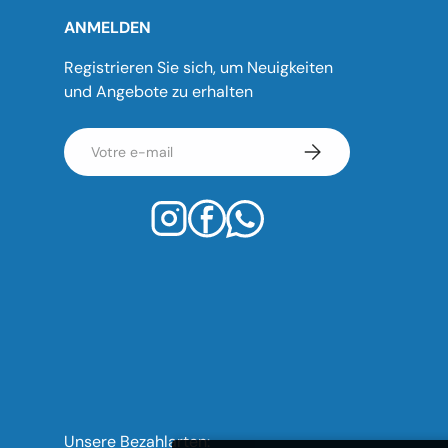
ANMELDEN
Registrieren Sie sich, um Neuigkeiten
und Angebote zu erhalten
E-mail
S’inscrire
Moyens de paiement acceptés
Unsere Bezahlarten: