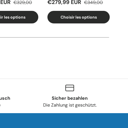
 EUR
€279,99 EUR
€2
€329,00
€349,00
ir les options
Choisir les options
usch
Sicher bezahlen
e
Die Zahlung ist geschützt.