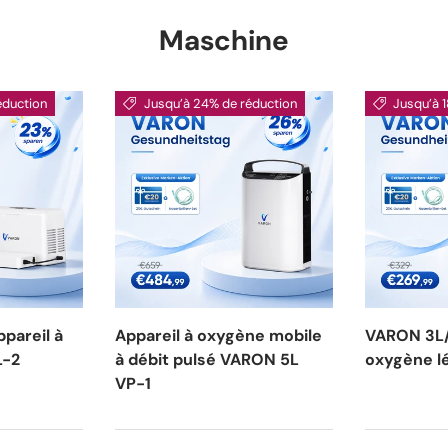
Maschine
éduction
Jusqu’à 24% de réduction
Jusqu’à 
pareil à
Appareil à oxygène mobile
VARON 3L/
L-2
à débit pulsé VARON 5L
oxygène l
VP-1