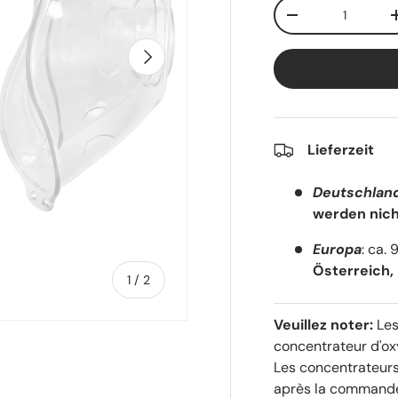
Qté
-
Suivant
Lieferzeit
Deutschlan
werden nich
Europa
: ca.
Österreich,
de
1
/
2
Veuillez noter:
Les
concentrateur d'oxy
Les concentrateurs
après la commande 