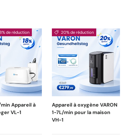
18% de réduction
20% de réduction
min Appareil à
Appareil à oxygène VARON
App
éger VL-1
1-7L/min pour la maison
1-7
VH-1
VH-