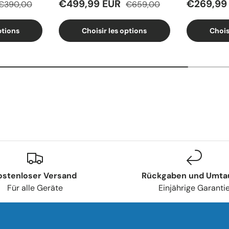
€499,99 EUR
€269,99
€390,00
€659,00
ptions
Choisir les options
Chois
ostenloser Versand
Rückgaben und Umta
Für alle Geräte
Einjährige Garanti