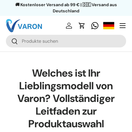
🔄 30 Tage Rückgaberecht | 🛡️ 1 Jahr Garantie
Aller au contenu
Menu
Se connecter
Panier
Recherche
Rechercher
Welches ist Ihr
Lieblingsmodell von
Varon? Vollständiger
Leitfaden zur
Produktauswahl