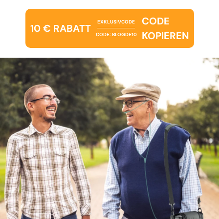
CODE
EXKLUSIVCODE
10 € RABATT
KOPIEREN
CODE: BLOGDE10