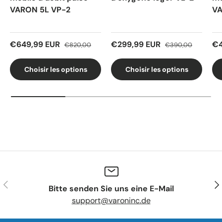
VARON 5L VP-2
VA
€649,99 EUR
€299,99 EUR
€4
€820,00
€390,00
Choisir les options
Choisir les options
Précédent
Sui
Bitte senden Sie uns eine E-Mail
support@varoninc.de