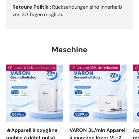
Retoure Politik :
Rücksendungen
sind innerhalb
von 30 Tagen möglich.
Maschine
Jusqu’à 24% de réduction
Jusqu’à 23% de réduction
🔥Appareil à oxygène
VARON 3L/min Appareil
Ap
mobile à débit pulsé
à oxygène léger VL-2
mo